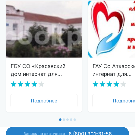
ГБУ СО «Красавский
ГАУ Со Аткарск
дом интернат для
интернат для
престарелых и
престарелых и
инвалидов»
инвалидов
Подробнее
Подробн
8 (800) 301-31-58
Запись
на экскурсию