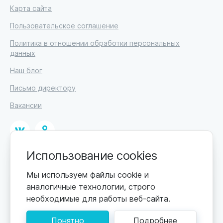
Карта сайта
Пользовательское соглашение
Политика в отношении обработки персональных
данных
Наш блог
Письмо директору
Вакансии
Использование cookies
© 2026
ИП Высоцкий Дмитрий Петрович, ИНН 233610721148
Мы используем файлы cookie и
аналогичные технологии, строго
0+
Цены обновляются по мере поступления новой
необходимые для работы веб-сайта.
информации. Точную стоимость уточняйте у
пансионата. Информация, предоставленная на сайте,
Понятно
Подробнее
не может быть использована для постановки