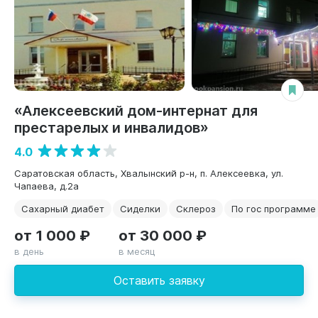
«Алексеевский дом-интернат для
престарелых и инвалидов»
4.0
Саратовская область, Хвалынский р-н, п. Алексеевка, ул.
Чапаева, д.2а
Сахарный диабет
Сиделки
Склероз
По гос программе
от 1 000 ₽
от 30 000 ₽
в день
в месяц
Оставить заявку