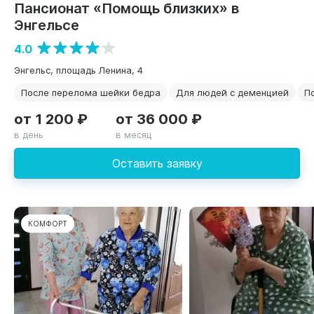
Пансионат «Помощь близких» в
Энгельсе
4.0
Энгельс, площадь Ленина, 4
После перелома шейки бедра
Для людей с деменцией
П
от 1 200 ₽
от 36 000 ₽
в день
в месяц
Оставить заявку
КОМФОРТ