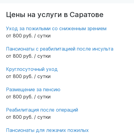
администратору Наталье и медицинской
сестре Вере Алексеевне и всему коллективу
Цены на услуги в Саратове
пансионата, которые не просто отлично
выполняют свою работу, но и дают душевную
Уход за пожилыми со сниженным зрением
теплоту всем жильцам пансионата. Спасибо
от 800 руб. / сутки
ВСЕМ!!! Вы делаете большое дело! Успехов и
благополучия!
Пансионаты с реабилитацией после инсульта
от 800 руб. / сутки
Круглосуточный уход
от 800 руб. / сутки
Размещение за пенсию
от 800 руб. / сутки
Реабилитация после операций
от 800 руб. / сутки
Пансионаты для лежачих пожилых