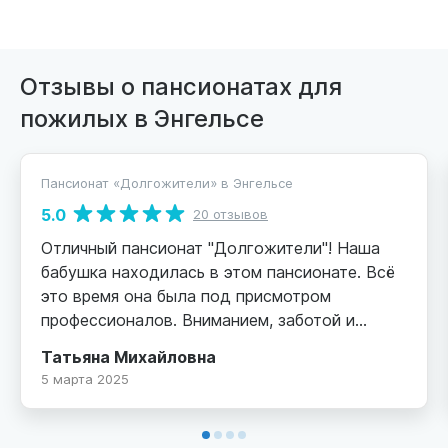
Отзывы о пансионатах для
пожилых в Энгельсе
Пансионат «Долгожители» в Энгельсе
5.0
20 отзывов
Отличный пансионат "Долгожители"! Наша
бабушка находилась в этом пансионате. Всё
это время она была под присмотром
профессионалов. Вниманием, заботой и
добрым отношением была обеспечена
Татьяна Михайловна
сполна. Посещения разрешены в любое время
5 марта 2025
и всегда тебе рады! В любое время можно
позвонить и узнать о состоянии подопечного.
Хочу выразить огромную благодарность