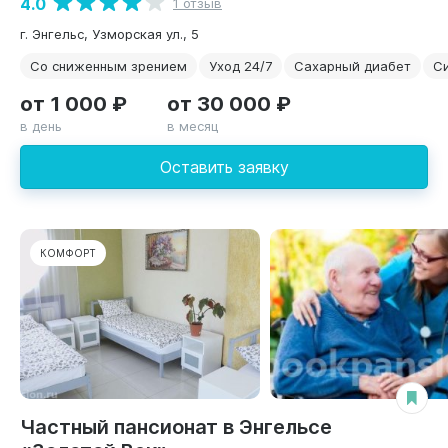
4.0
1 отзыв
г. Энгельс, Узморская ул., 5
Со сниженным зрением
Уход 24/7
Сахарный диабет
С
от 1 000 ₽
от 30 000 ₽
в день
в месяц
Оставить заявку
КОМФОРТ
Частный пансионат в Энгельсе