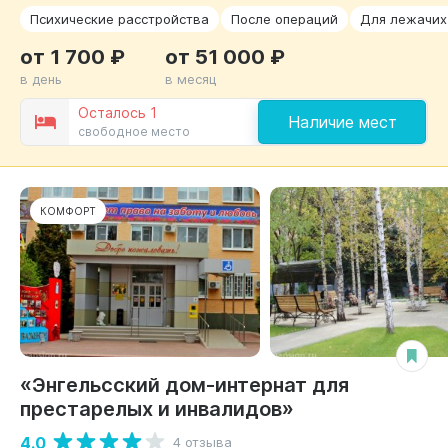
Психические расстройства
После операций
Для лежачих
от 1 700 ₽
от 51 000 ₽
в день
в месяц
Осталось 1
Наличие мест
свободное место
КОМФОРТ
«Энгельсский дом-интернат для
престарелых и инвалидов»
4.0
4 отзыва