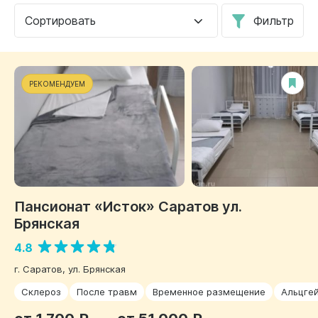
Сортировать
Фильтр
РЕКОМЕНДУЕМ
Пансионат «Исток» Саратов ул.
Брянская
4.8
г. Саратов, ул. Брянская
Склероз
После травм
Временное размещение
Альцге
от 1 700 ₽
от 51 000 ₽