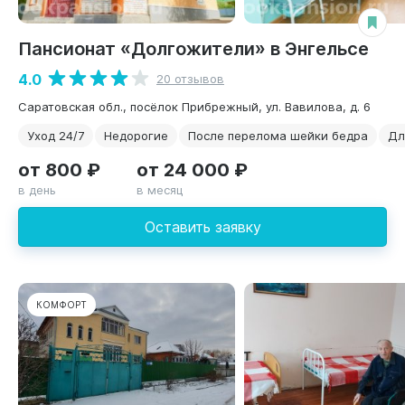
Пансионат «Долгожители» в Энгельсе
4.0
20 отзывов
Саратовская обл., посёлок Прибрежный, ул. Вавилова, д. 6
Уход 24/7
Недорогие
После перелома шейки бедра
Дл
от 800 ₽
от 24 000 ₽
в день
в месяц
Оставить заявку
КОМФОРТ