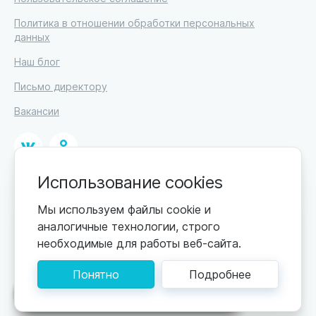
Политика в отношении обработки персональных
данных
Наш блог
Письмо директору
Вакансии
Использование cookies
© 2026
ИП Высоцкий Дмитрий Петрович, ИНН 233610721148
Мы используем файлы cookie и
аналогичные технологии, строго
0+
Цены обновляются по мере поступления новой
необходимые для работы веб-сайта.
информации. Точную стоимость уточняйте у
пансионата. Информация, предоставленная на сайте,
Понятно
Подробнее
не может быть использована для постановки
диагноза, назначения лечения и не заменяет прием
Поможем подобрать пансионат
врача.