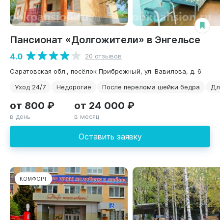
Пансионат «Долгожители» в Энгельсе
4.0
20 отзывов
Саратовская обл., посёлок Прибрежный, ул. Вавилова, д. 6
Уход 24/7
Недорогие
После перелома шейки бедра
Дл
от 800 ₽
от 24 000 ₽
в день
в месяц
Оставить заявку
КОМФОРТ