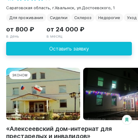
Саратовская область, г.Хвалынск, ул.Достоевского, 1
Для проживания
Сиделки
Склероз
Недорогие
Уход 
от 800 ₽
от 24 000 ₽
в день
в месяц
Оставить заявку
ЭКОНОМ
«Алексеевский дом-интернат для
престарелых и инвалидов»