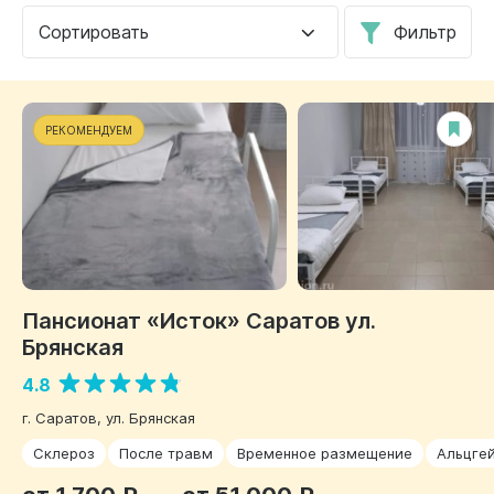
Сортировать
Фильтр
РЕКОМЕНДУЕМ
Пансионат «Исток» Саратов ул.
Брянская
4.8
г. Саратов, ул. Брянская
Склероз
После травм
Временное размещение
Альцге
от 1 700 ₽
от 51 000 ₽