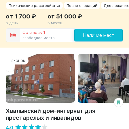
Психические расстройства
После операций
Для лежачих
от 1 700 ₽
от 51 000 ₽
в день
в месяц
Осталось 1
Наличие мест
свободное место
ЭКОНОМ
Хвалынский дом-интернат для
престарелых и инвалидов
4.0