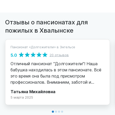
Отзывы о пансионатах для
пожилых в Хвалынске
Пансионат «Долгожители» в Энгельсе
5.0
20 отзывов
Отличный пансионат "Долгожители"! Наша
бабушка находилась в этом пансионате. Всё
это время она была под присмотром
профессионалов. Вниманием, заботой и
добрым отношением была обеспечена
Татьяна Михайловна
сполна. Посещения разрешены в любое время
5 марта 2025
и всегда тебе рады! В любое время можно
позвонить и узнать о состоянии подопечного.
Хочу выразить огромную благодарность