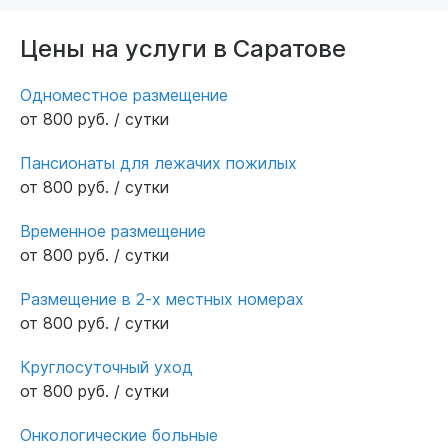
администратору Наталье и медицинской
сестре Вере Алексеевне и всему коллективу
Цены на услуги в Саратове
пансионата, которые не просто отлично
выполняют свою работу, но и дают душевную
Одноместное размещение
теплоту всем жильцам пансионата. Спасибо
от 800 руб. / сутки
ВСЕМ!!! Вы делаете большое дело! Успехов и
благополучия!
Пансионаты для лежачих пожилых
от 800 руб. / сутки
Временное размещение
от 800 руб. / сутки
Размещение в 2-х местных номерах
от 800 руб. / сутки
Круглосуточный уход
от 800 руб. / сутки
Онкологические больные