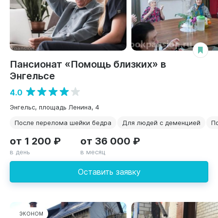
Пансионат «Помощь близких» в
Энгельсе
4.0
Энгельс, площадь Ленина, 4
После перелома шейки бедра
Для людей с деменцией
П
от 1 200 ₽
от 36 000 ₽
в день
в месяц
Оставить заявку
ЭКОНОМ