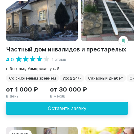
Частный дом инвалидов и престарелых
4.0
1 отзыв
г. Энгельс, Узморская ул., 5
Со сниженным зрением
Уход 24/7
Сахарный диабет
С
от 1 000 ₽
от 30 000 ₽
в день
в месяц
Оставить заявку